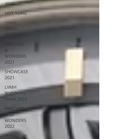
2020
HOT TOPIC
LVMH
Watch
Week 2021
WATCHES
&
WONDERS
2021
SHOWCASE
2021
LVMH
Watch
Week 2022
WATCHES
AND
WONDERS
2022
JEWELLERY