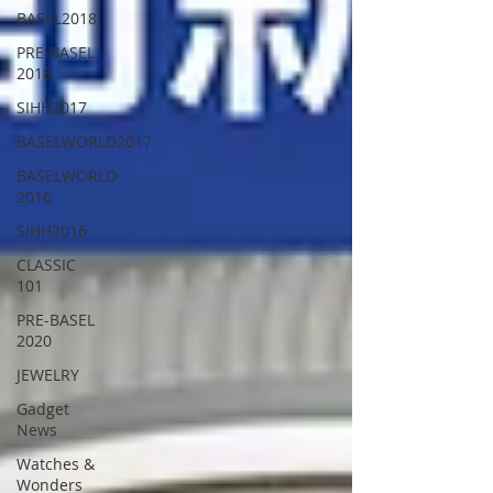
BASEL2018
PRE-BASEL
2018
SIHH2017
BASELWORLD2017
BASELWORLD
2016
SIHH2016
CLASSIC
101
PRE-BASEL
2020
JEWELRY
Gadget
News
Watches &
Wonders