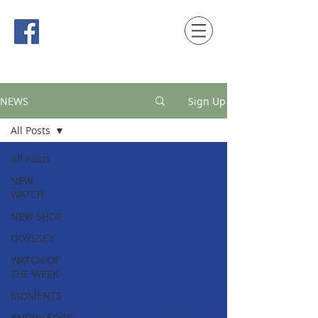
時間觀念 HONG KONG / macau EDITION
NEWS
Sign Up
All Posts
All Posts
NEW
WATCH
NEW SHOP
ODYSSEY
WATCH OF
THE WEEK
MOMENTS
KNOWLEDGE