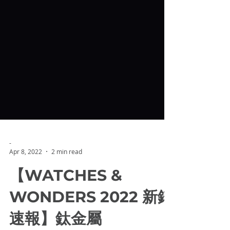
-
Apr 8, 2022
2 min read
【WATCHES &