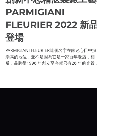
創新不忘精湛製錶工藝
PARMIGIANI
FLEURIER 2022 新品
登場
PARMIGIANI FLEURIER這個名字在錶迷心目中擁有
崇高的地位，並不是因為它是一家百年老店，相
反，品牌從1996 年創立至今就只有26 年的光景，
「年紀輕輕」便受錶迷敬仰必有原因。品牌的榮譽
與光環都屬於品牌創辦人Michel...