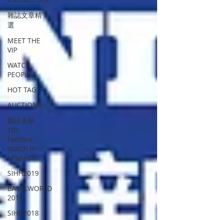
雜誌文章精
選
MEET THE
VIP
WATCH
PEOPLE
HOT TAG
AUCTIONS
戲語名錶
101
Famous
Watch in
Movies
SIHH2019
BASELWORLD
2019
SIHH2018