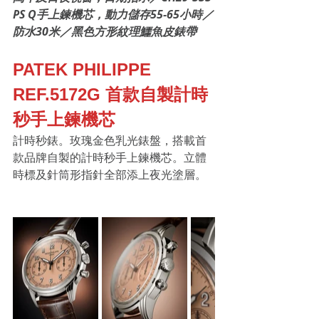
PS Q手上鍊機芯，動力儲存55-65小時／
防水30米／黑色方形紋理鱷魚皮錶帶
PATEK PHILIPPE 
REF.5172G 首款自製計時
秒手上鍊機芯
計時秒錶。玫瑰金色乳光錶盤，搭載首
款品牌自製的計時秒手上鍊機芯。立體
時標及針筒形指針全部添上夜光塗層。