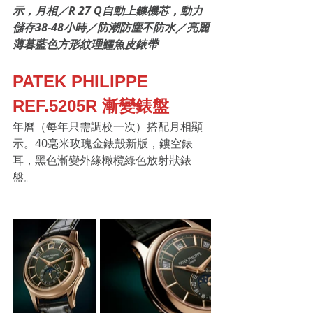
示，月相／R 27 Q自動上鍊機芯，動力
儲存38-48小時／防潮防塵不防水／亮麗
薄暮藍色方形紋理鱷魚皮錶帶
PATEK PHILIPPE 
REF.5205R 漸變錶盤
年曆（每年只需調校一次）搭配月相顯
示。40毫米玫瑰金錶殼新版，鏤空錶
耳，黑色漸變外緣橄欖綠色放射狀錶
盤。