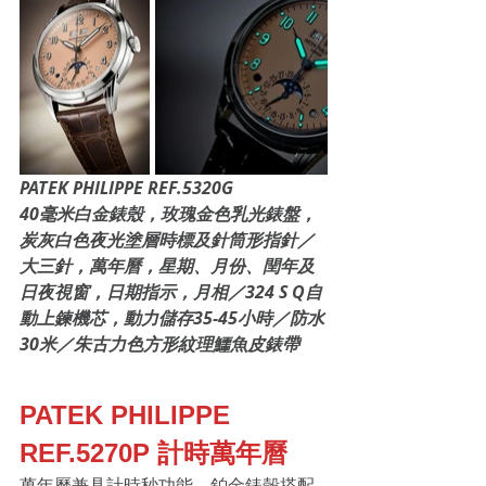
PATEK PHILIPPE REF.5320G
40毫米白金錶殼，玫瑰金色乳光錶盤，
炭灰白色夜光塗層時標及針筒形指針／
大三針，萬年曆，星期、月份、閏年及
日夜視窗，日期指示，月相／324 S Q自
動上鍊機芯，動力儲存35-45小時／防水
30米／朱古力色方形紋理鱷魚皮錶帶
PATEK PHILIPPE 
REF.5270P 計時萬年曆
萬年曆兼具計時秒功能。鉑金錶殼搭配