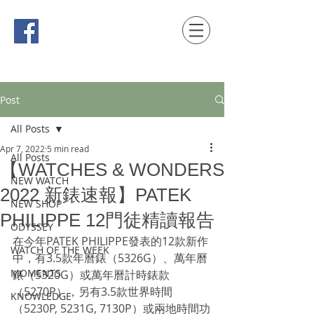
時間觀念 HONG KONG / macau EDITION
Post
All Posts
Apr 7, 2022
5 min read
All Posts
【WATCHES & WONDERS
NEW WATCH
2022 新錶速報】PATEK
NEW SHOP
PHILIPPE 12門徒精讀報告
ODYSSEY
在今年PATEK PHILIPPE發表的12款新作
WATCH OF THE WEEK
中，有3.5款年曆錶（5326G）、萬年曆
MOMENTS
錶（5320G）或萬年曆計時錶款
（5270P），另有3.5款世界時間
KNOWLEDGE
（5230P, 5231G, 7130P）或兩地時間功