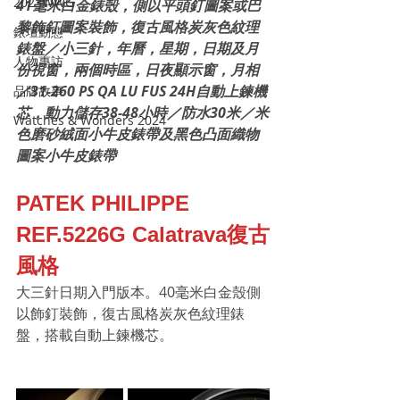
2023WWG
41毫米白金錶殼，側以平頭釘圖案或巴
黎飾釘圖案裝飾，復古風格炭灰色紋理
錶壇動態
錶盤／小三針，年曆，星期，日期及月
人物專訪
份視窗，兩個時區，日夜顯示窗，月相
／31-260 PS QA LU FUS 24H自動上鍊機
品牌故事
芯，動力儲存38-48小時／防水30米／米
Watches & Wonders 2024
色磨砂絨面小牛皮錶帶及黑色凸面織物
圖案小牛皮錶帶
PATEK PHILIPPE 
REF.5226G Calatrava復古
風格
大三針日期入門版本。40毫米白金殼側
以飾釘裝飾，復古風格炭灰色紋理錶
盤，搭載自動上鍊機芯。