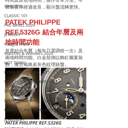
時間及原居地時間，操作非常方便。年
SIHH2016
曆裝置亦經過改良，顯示盤流轉更快。
CLASSIC 101
PATEK PHILIPPE 
PRE-BASEL 2020
REF.5326G 結合年曆及兩
JEWELRY
地時間功能
Gadget News
首度結合年曆（每年只需調校一次）及
Watches & Wonders 2020
兩地時間功能。白金殼側以飾釘圖案裝
HOT TOPIC
飾，復古風格炭灰色紋理錶盤。
LVMH Watch Week 2021
WATCHES & WONDERS 2021
SHOWCASE 2021
LVMH Watch Week 2022
WATCHES AND WONDERS 2022
JEWELLERY
PATEK PHILIPPE REF.5326G