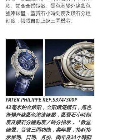
款。鉑金全鑽錶殻。黑色漸變外緣藍色
塗漆錶盤，藍寶石小時刻度及鑽石分鐘
刻度，搭載自動上鍊三問機芯。
PATEK PHILIPPE REF.5374/300P
42毫米鉑金錶殼，全殼鑲滿鑽石，黑色
漸變外緣藍色塗漆錶盤，藍寶石小時刻
度及鑽石分鐘刻度／時分指示，「教堂
鐘聲」音簧三問功能，萬年曆，指針指
示星期、日期、月份、閏年及24小時顯