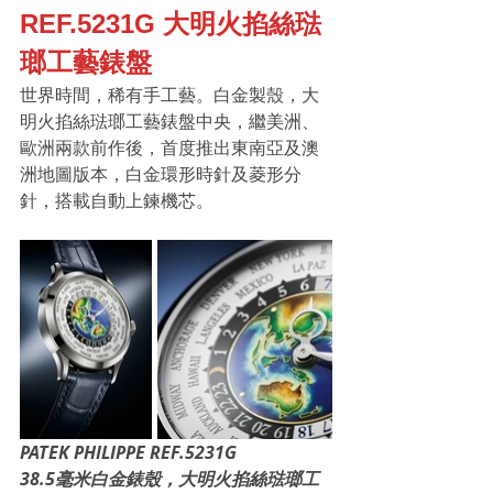
REF.5231G 大明火掐絲琺
瑯工藝錶盤
世界時間，稀有手工藝。白金製殼，大
明火掐絲琺瑯工藝錶盤中央，繼美洲、
歐洲兩款前作後，首度推出東南亞及澳
洲地圖版本，白金環形時針及菱形分
針，搭載自動上鍊機芯。
PATEK PHILIPPE REF.5231G
38.5毫米白金錶殼，大明火掐絲琺瑯工