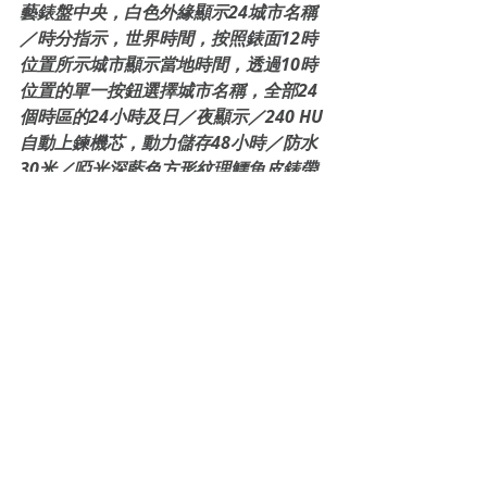
藝錶盤中央，白色外緣顯示24城市名稱
／時分指示，世界時間，按照錶面12時
位置所示城市顯示當地時間，透過10時
位置的單一按鈕選擇城市名稱，全部24
個時區的24小時及日／夜顯示／240 HU
自動上鍊機芯，動力儲存48小時／防水
30米／啞光深藍色方形紋理鱷魚皮錶帶
PATEK PHILIPPE 
REF.5230P 南十字星時針
24時區24小時世界時間及日夜顯示。新
版鉑金製殼，藍色錶盤，由人手製作交
錯飾紋，呈現環形圖案。白金指針，時
針鐫刻「南十字星」中空圖案。