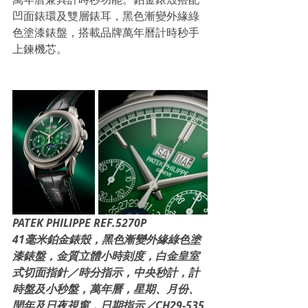
凹面錶環及雙層錶耳，黑色漸變外緣綠
色塗漆錶盤，搭載品牌萬年曆計時秒手
上鍊機芯。
PATEK PHILIPPE REF.5270P 
41毫米鉑金錶殼，黑色漸變外緣綠色塗
漆錶盤，金質立體小時刻度，白金皇室
式切面指針／時分指示，中央秒計，計
時盤及小秒盤，萬年曆，星期、月份、
閏年及日夜視窗，日期指示／CH29-535 