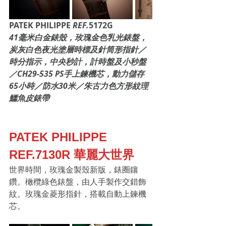
PATEK PHILIPPE 
REF.
5172G
41毫米白金錶殼，玫瑰金色乳光錶盤，
炭灰白色夜光塗層時標及針筒形指針／
時分指示，中央秒計，計時盤及小秒盤
／CH29-535 PS手上鍊機芯，動力儲存
65小時／防水30米／朱古力色方形紋理
鱷魚皮錶帶
PATEK PHILIPPE 
REF.7130R 華麗大世界
世界時間，玫瑰金製殼新版，錶圈鑲
鑽。橄欖綠色錶盤，由人手製作交錯飾
紋。玫瑰金菱形指針，搭載自動上鍊機
芯。