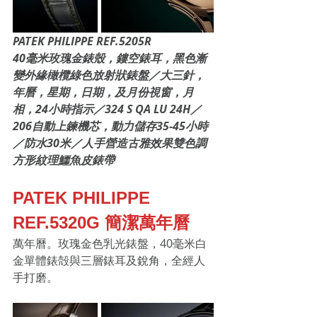
PATEK PHILIPPE REF.5205R 
40毫米玫瑰金錶殼，鏤空錶耳，黑色漸
變外緣橄欖綠色放射狀錶盤／大三針，
年曆，星期，日期，及月份視窗，月
相，24小時指示／324 S QA LU 24H／
206自動上鍊機芯，動力儲存35-45小時
／防水30米／人手營造古雅效果雙色調
方形紋理鱷魚皮錶帶
PATEK PHILIPPE 
REF.5320G 簡潔萬年曆
萬年曆。玫瑰金色乳光錶盤，40毫米白
金單體錶殻與三層錶耳及銳角，全經人
手打磨。