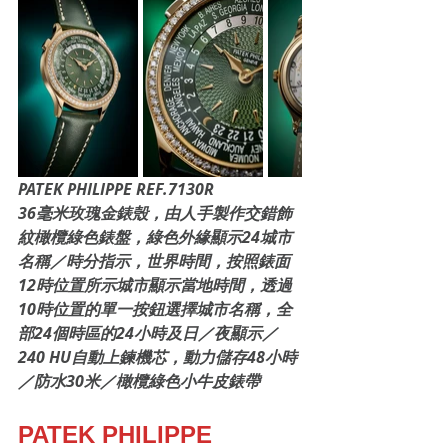
PATEK PHILIPPE REF.7130R
36毫米玫瑰金錶殼，由人手製作交錯飾
紋橄欖綠色錶盤，綠色外緣顯示24城市
名稱／時分指示，世界時間，按照錶面
12時位置所示城市顯示當地時間，透過
10時位置的單一按鈕選擇城市名稱，全
部24個時區的24小時及日／夜顯示／
240 HU自動上鍊機芯，動力儲存48小時
／防水30米／橄欖綠色小牛皮錶帶
PATEK PHILIPPE 