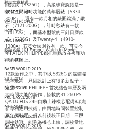
雜誌文章精選
能錶款（5326G），高級珠寶腕錶是一
款有三問報時功能的萬年曆錶（5374-
MEET THE VIP
300P），還有一款月相的錶圈鑲滿了鑽
WATCH PEOPLE
石（7121-200G），計時秒錶有一款
HOT TAG
（5172G），而基本型號的三針日曆款
式（5226G）及Twenty-4 （4910-
AUCTIONS
1200A）石英女錶則各有一款。可見今
戲語名錶 101 Famous Watch in Movies
年PATEK PHILIPPE都把重點放在複雜功
SIHH2019
能的錶款上。
BASELWORLD 2019
12款新作之中，其中以 5326G 的媒體曝
SIHH2018
光率最高，只因設計上有很多新點子：
這是PATEK PHILIPPE 首次結合年曆及兩
BASEL2018
地時間功能的新作，搭載的31-260 PS 
PRE-BASEL 2018
QA LU FUS 24H自動上鍊機芯配備8項創
SIHH2017
新專利應用技術，由兩地時間裝置控制
萬年曆裝置，得以前後校正日期，三段
BASELWORLD2017
調校錶冠，能夠為機芯上鍊，調校當地
BASELWORLD 2016