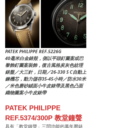
PATEK PHILIPPE REF.5226G
40毫米白金錶殼，側以平頭釘圖案或巴
黎飾釘圖案裝飾，復古風格炭灰色紋理
錶盤／大三針，日期／26-330 S C自動上
鍊機芯，動力儲存35-45小時／防水30米
／米色磨砂絨面小牛皮錶帶及黑色凸面
織物圖案小牛皮錶帶
PATEK PHILIPPE 
REF.5374/300P 教堂鐘聲
具有「教堂鐘聲」三問功能的萬年曆錶