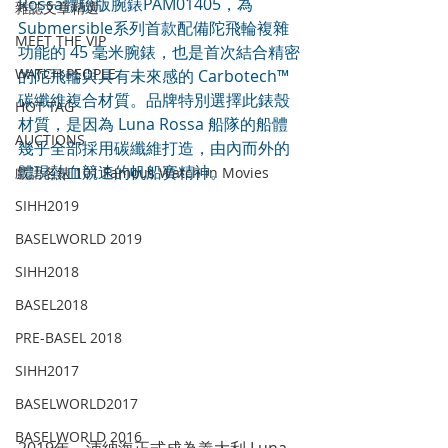
Rossa體驗版腕錶PAM01405，為
雜誌文章精選
Submersible系列首款配備陀飛輪複雜
MEET THE VIP
功能的 45 毫米腕錶，也是首次結合精密
WATCH PEOPLE
的陀飛輪與具有未來感的 Carbotech™ 
碳纖維複合材質。品牌特別選擇此錶殼
HOT TAG
材質，是因為 Luna Rossa 船隊的船體
AUCTIONS
幾乎全部採用碳纖維打造，由內而外的
體現熱血競速的帆船賽精神。
戲語名錶 101 Famous Watch in Movies
SIHH2019
BASELWORLD 2019
SIHH2018
BASEL2018
PRE-BASEL 2018
SIHH2017
BASELWORLD2017
BASELWORLD 2016