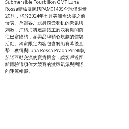
Submersible Tourbillon GMT Luna 
Rossa體驗版腕錶PAM01405全球僅限量
20只，將於2024年七月美洲盃決賽之前
發表。為讓客戶親身感受賽帆的緊張與
刺激，沛納海將邀請錶主於決賽期間前
往巴塞隆納，參與品牌精心規劃的體驗
活動。獨家限定內容包含帆船賽幕後直
擊，獲得與Luna Rossa Prada Pirelli帆
船隊互動交流的寶貴機會，讓客戶近距
離體驗這項偉大競賽的激昂氣氛與團隊
的運籌帷幄。