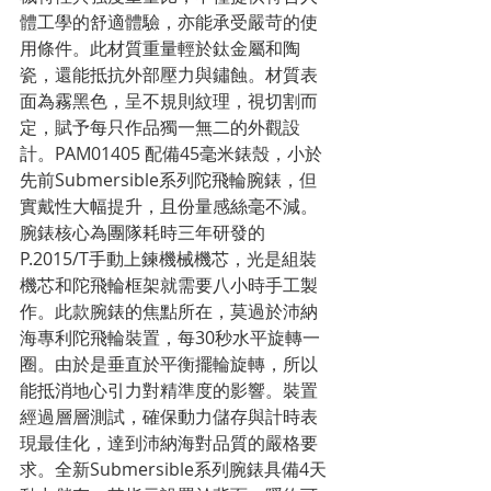
體工學的舒適體驗，亦能承受嚴苛的使
用條件。此材質重量輕於鈦金屬和陶
瓷，還能抵抗外部壓力與鏽蝕。材質表
面為霧黑色，呈不規則紋理，視切割而
定，賦予每只作品獨一無二的外觀設
計。PAM01405 配備45毫米錶殼，小於
先前Submersible系列陀飛輪腕錶，但
實戴性大幅提升，且份量感絲毫不減。
腕錶核心為團隊耗時三年研發的
P.2015/T手動上鍊機械機芯，光是組裝
機芯和陀飛輪框架就需要八小時手工製
作。此款腕錶的焦點所在，莫過於沛納
海專利陀飛輪裝置，每30秒水平旋轉一
圈。由於是垂直於平衡擺輪旋轉，所以
能抵消地心引力對精準度的影響。裝置
經過層層測試，確保動力儲存與計時表
現最佳化，達到沛納海對品質的嚴格要
求。全新Submersible系列腕錶具備4天