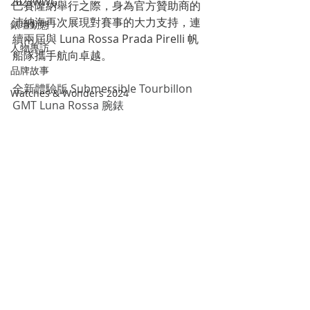
2023WWG
巴賽隆納舉行之際，身為官方贊助商的
沛納海再次展現對賽事的大力支持，連
錶壇動態
續兩屆與 Luna Rossa Prada Pirelli 帆
人物專訪
船隊攜手航向卓越。
品牌故事
全新體驗版 Submersible Tourbillon 
Watches & Wonders 2024
GMT Luna Rossa 腕錶