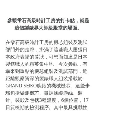
參觀雫石高級時計工房的打卡點，就是
這個製錶界大師級殿堂的場面。
在雫石高級時計工房的機芯組裝及測試
部門外的走廊，掛滿了這些職人屢獲日
本政府表揚的獎狀，可想而知這是日本
製錶職人的精英集中地！今次參觀，有
幸來到重點的機芯組裝及測試部門，近
距離觀察資深的製錶職人組裝搭載於
GRAND SEIKO腕錶的機械機芯。這些步
驟包括驗測機芯、微調擒縱游絲、裝
針、裝殻及包括3種溫度，6個位置，17
日質檢期的檢測程序。其中最具挑戰性
的是游絲調校，比頭髮還要幼很多的游
絲厚度只有大約0.03毫米，在失敗與成
功微調之間是絕對的精準度。這份凡人