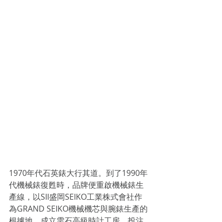
1970年代石英錶大行其道。到了1990年
代機械錶復甦時，品牌便重啟機械錶生
產線，以SII盛岡SEIKO工業株式會社作
為GRAND SEIKO機械機芯與腕錶生產的
根據地，成立雫石高級時計工房，投注