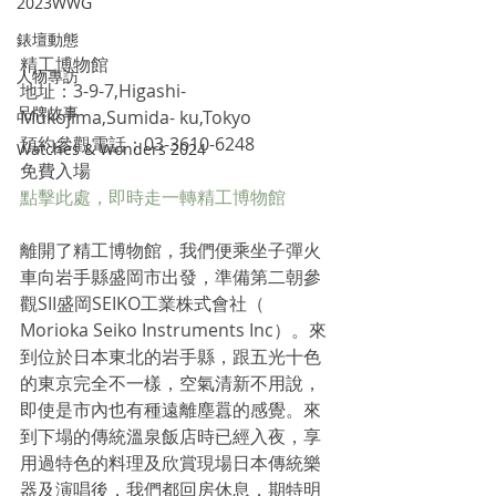
2023WWG
錶壇動態
精工博物館
人物專訪
地址：3-9-7,Higashi-
品牌故事
Mukojima,Sumida- ku,Tokyo
預約參觀電話：03-3610-6248
Watches & Wonders 2024
免費入場
點擊此處，即時走一轉精工博物館
離開了精工博物館，我們便乘坐子彈火
車向岩手縣盛岡市出發，準備第二朝參
觀SII盛岡SEIKO工業株式會社（ 
Morioka Seiko Instruments Inc）。來
到位於日本東北的岩手縣，跟五光十色
的東京完全不一樣，空氣清新不用說，
即使是市內也有種遠離塵囂的感覺。來
到下塌的傳統溫泉飯店時已經入夜，享
用過特色的料理及欣賞現場日本傳統樂
器及演唱後，我們都回房休息，期特明