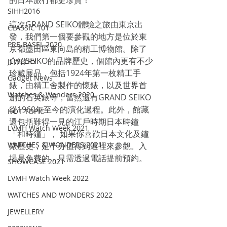
的日本旅行都更珍貴！
SIHH2016
這次GRAND SEIKO體驗之旅由東京出
CLASSIC 101
發，我們第一個要參觀的地方是位於東
PRE-BASEL 2020
京都墨田區東向島的精工博物館。除了
介紹SEIKO的品牌歷史，個館內更有不少
JEWELRY
珍藏展品，包括1924年第一枚精工手
Gadget News
錶，由精工舍製作的懷錶，以及世界首
Watches & Wonders 2020
創的石英錶等，當然還有GRAND SEIKO
從1960年至今的演化過程。此外，館藏
HOT TOPIC
還包括難得一見的江戶時期日本時鐘
LVMH Watch Week 2021
「和時鐘」， 如果你喜歡日本文化及鐘
WATCHES & WONDERS 2021
錶歷史，是十分值得到這裡來參觀。入
場是免費的，只需透過電話提前預約。
SHOWCASE 2021
LVMH Watch Week 2022
WATCHES AND WONDERS 2022
JEWELLERY