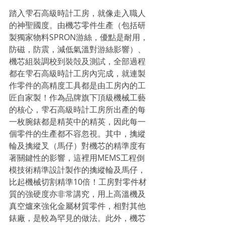
踏入雫石高級時計工房，就像走入職人
的神聖國度。由機芯零件生產（包括研
製獨家物料SPRON游絲，優點是耐用，
防磁，防震，減低氣溫對游絲影響）、
機芯組裝調校到裝殻及測試，全部過程
都在雫石高級時計工房內完成，就連製
作零件的高精度工具都是由工房內的工
匠自家製！作為品牌旗下頂級機械工藝
的核心，雫石高級時計工房所出產的每
一枚腕錶都是精英中的精英，因此每一
個零件的生產都不容忽視。其中，擒縱
輪及擒縱叉（馬仔）對機芯的精準度有
著關鍵性的影響，這裡用MEMS工程倒
模技術精準設計製作的擒縱輪及馬仔，
比起機械切割精準10倍！工房對零件材
質的強硬度亦非常講究，用上高溫機及
真空爐來強化金屬材質零件，相對其他
錶廠，是較為罕見的做法。此外，機芯