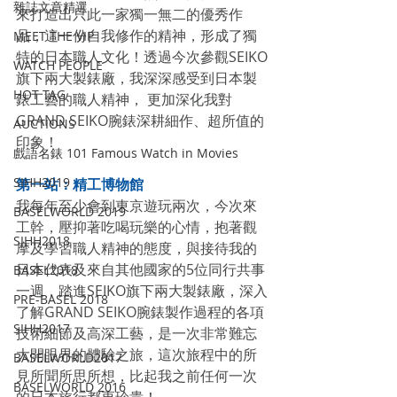
雜誌文章精選
來打造出只此一家獨一無二的優秀作
品，這一份自我修作的精神，形成了獨
MEET THE VIP
特的日本職人文化！透過今次參觀SEIKO
WATCH PEOPLE
旗下兩大製錶廠，我深深感受到日本製
HOT TAG
錶工藝的職人精神， 更加深化我對
GRAND SEIKO腕錶深耕細作、超所值的
AUCTIONS
印象！
戲語名錶 101 Famous Watch in Movies
SIHH2019
第一站：精工博物館
我每年至少會到東京遊玩兩次，今次來
BASELWORLD 2019
工幹，壓抑著吃喝玩樂的心情，抱著觀
SIHH2018
摩及學習職人精神的態度，與接待我的
日本代表及來自其他國家的5位同行共事
BASEL2018
一週，踏進SEIKO旗下兩大製錶廠，深入
PRE-BASEL 2018
了解GRAND SEIKO腕錶製作過程的各項
SIHH2017
技術細節及高深工藝，是一次非常難忘
大開眼界的體驗之旅，這次旅程中的所
BASELWORLD2017
見所聞所思所想，比起我之前任何一次
BASELWORLD 2016