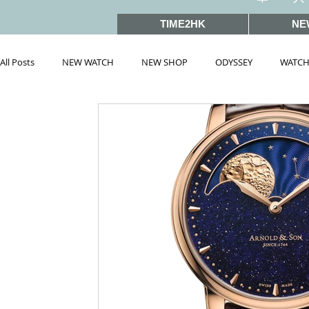
TIME2HK
NE
All Posts
NEW WATCH
NEW SHOP
ODYSSEY
WATCH
雜誌文章精選
MEET THE VIP
WATCH PEOPLE
HOT 
戲語名錶 101 Famous Watch in Movies
SIHH2019
BASEL
PRE-BASEL 2018
SIHH2017
BASELWORLD2017
BAS
PRE-BASEL 2020
JEWELRY
Gadget News
Watches &