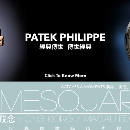
WATCHES & MOMENTS 腕錶、美
imeSqua
念 HONG KONG / macau EDI
人 世 界 專 業 鐘 錶 先 驅 