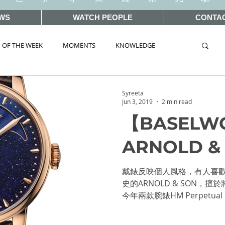
WS
WATCH PEOPLE
CONTA
 OF THE WEEK
MOMENTS
KNOWLEDGE
TAG
AUCTIONS
Syreeta
Jun 3, 2019
2 min read
【BASELWO
WORLD 2019
SIHH2018
BASEL2018
ARNOLD 
ELWORLD 2016
SIHH2016
CLASSIC 101
戴錶反映個人風格，有人喜歡
史的ARNOLD & SON
今年兩款腕錶HM Perpetual Mo
 Wonders 2020
HOT TOPIC