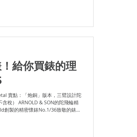
錶！給你買錶的理
5
old創製的精密懷錶No.1/36致敬的錶
之一。這...