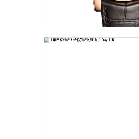
LVMH Watch Week 2021
WATCHES & WONDERS 2021
SH