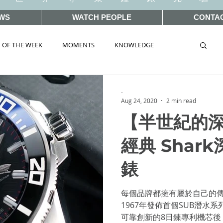
WS
WATCH PEOPLE
CONTA
 OF THE WEEK
MOMENTS
KNOWLEDGE
TAG
AUCTIONS
-
Aug 24, 2020
2 min read
【半世紀的深
WORLD 2019
SIHH2018
BASEL2018
經典 Shar
錶
ELWORLD 2016
SIHH2016
CLASSIC 101
每個品牌都擁有屬於自己的傳
 Wonders 2020
HOT TOPIC
1967年發佈首個SUB潛水系
可靠創新的8日鍊專利機芯後，