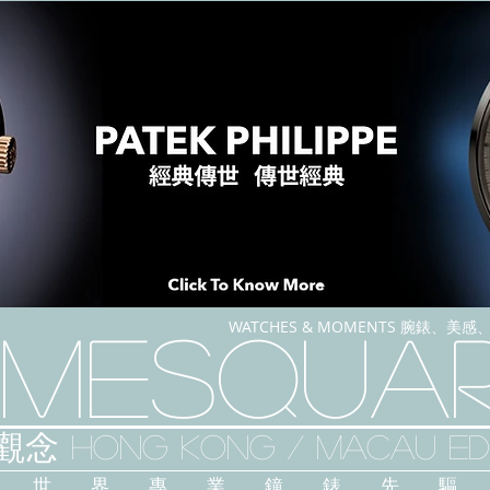
WATCHES & MOMENTS 腕錶、美
imeSqua
念 HONG KONG / macau EDI
人 世 界 專 業 鐘 錶 先 驅 