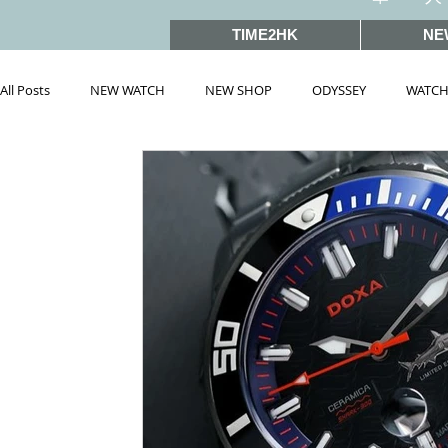
TIME2HK
NE
All Posts
NEW WATCH
NEW SHOP
ODYSSEY
WATCH
雜誌文章精選
MEET THE VIP
WATCH PEOPLE
HOT 
戲語名錶 101 Famous Watch in Movies
SIHH2019
BASEL
PRE-BASEL 2018
SIHH2017
BASELWORLD2017
BAS
PRE-BASEL 2020
JEWELRY
Gadget News
Watches &