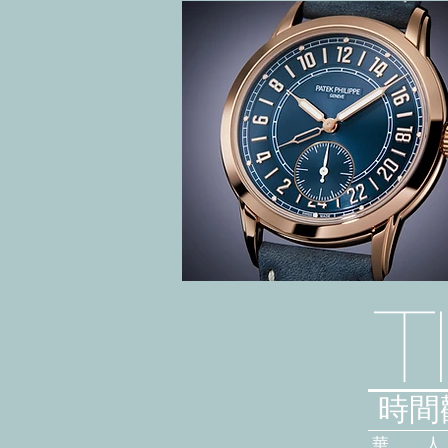
T
時間觀
華 