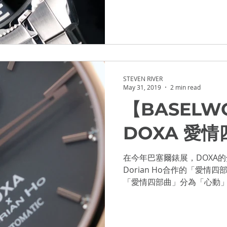
代，是潛水腕錶的開創年代
的專業潛水腕上儀器，均...
OWCASE 2021
STEVEN RIVER
May 31, 2019
2 min read
【BASELWO
DOXA 愛
在今年巴塞爾錶展，DOXA
Dorian Ho合作的「愛情四
「愛情四部曲」分為「心動
甜蜜」4個階段，更分別為屬
功能。 Love...