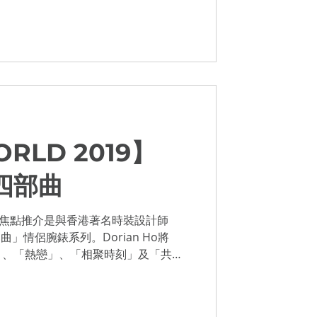
。在二次大戰後，專業潛水人員或海軍
RLD 2019】
情四部曲
的焦點推介是與香港著名時裝設計師
部曲」情侶腕錶系列。Dorian Ho將
」、「熱戀」、「相聚時刻」及「共度
於不同階段腕錶加入不同的設計元素及