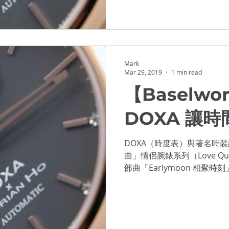
Mark
Mar 29, 2019
1 min read
【Baselwo
DOXA 讓
DOXA（時度表）與著名時裝設
曲」情侶腕錶系列（Love Quar
部曲「Earlymoon 相
女裝款各有5款型號，隨錶均附