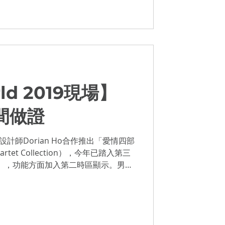
rld 2019現場】
時間做證
計師Dorian Ho合作推出「愛情四部
tet Collection），今年已踏入第三
聚時刻」，功能方面加入第二時區顯示。男、
送兩條不同顏色的NATO表...