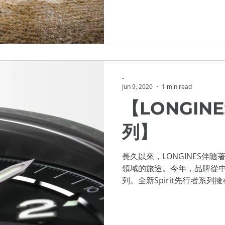
OWCASE 2021
-
Jun 9, 2020
1 min read
【LONGINE
列】
長久以來，LONGINES伴
領域的旅途。今年，品牌從中汲
列。全新Spirit先行者系
括特大型錶冠、分鐘刻度、
光塗層的棒形指針等。...