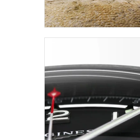
LVMH Watch Week 2021
WATCHES & WONDERS 2021
SH