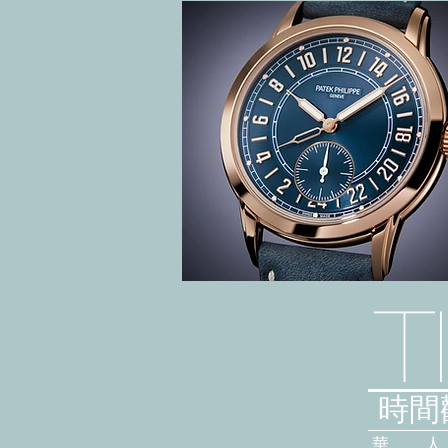
T
時間觀
華 