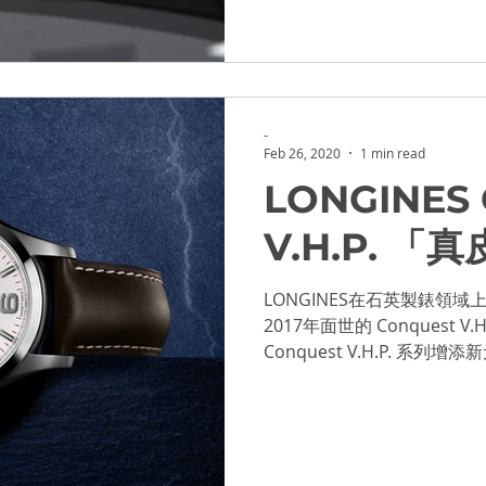
-
Feb 26, 2020
1 min read
LONGINES 
V.H.P. 「
LONGINES在石英製錶領
2017年面世的 Conquest V
Conquest V.H.P. 
Conquest V.H.P....