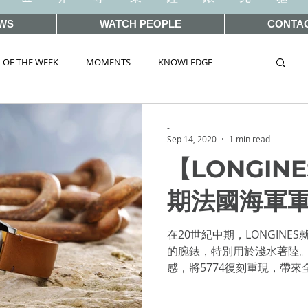
WS
WATCH PEOPLE
CONTA
 OF THE WEEK
MOMENTS
KNOWLEDGE
TAG
AUCTIONS
-
Sep 14, 2020
1 min read
【LONGIN
WORLD 2019
SIHH2018
BASEL2018
期法國海軍
ELWORLD 2016
SIHH2016
CLASSIC 101
在20世紀中期，LONGINE
的腕錶，特別用於淺水著陸。如
感，將5774復刻重現，帶來全新LON
 Wonders 2020
HOT TOPIC
Marine Nationale腕錶。...