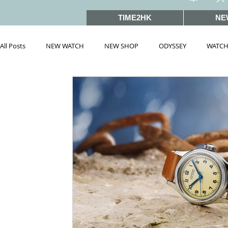
TIME2HK
NE
All Posts
NEW WATCH
NEW SHOP
ODYSSEY
WATCH
雜誌文章精選
MEET THE VIP
WATCH PEOPLE
HOT 
戲語名錶 101 Famous Watch in Movies
SIHH2019
BASEL
PRE-BASEL 2018
SIHH2017
BASELWORLD2017
BAS
PRE-BASEL 2020
JEWELRY
Gadget News
Watches &