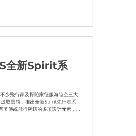
S全新Spirit系
隨著不少飛行家及探險家征服海陸空三大
取靈感，推出全新Spirit先行者系
列擁有著傳統飛行腕錶的多項設計元素，包
特色數字時標字款、菱形刻度及加上夜