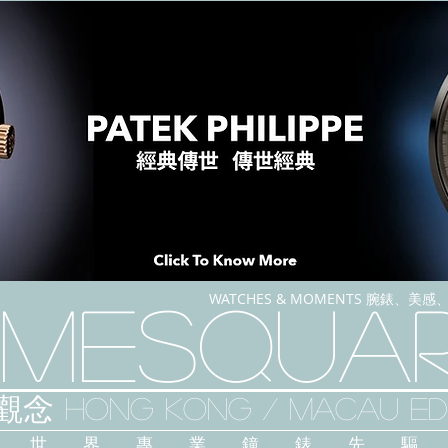
WATCHES & MOMENTS 腕錶、美
imeSqua
念 HONG KONG / macau EDI
人 世 界 專 業 鐘 錶 先 驅 