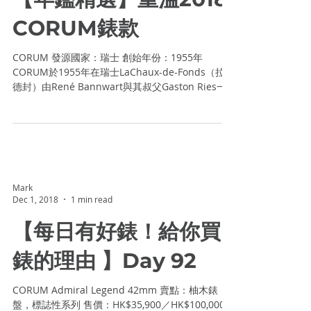
的。畢竟手錶展現的是個人風格，要選在設計上獨
當一面的腕錶品牌，我第一個想到的就只有CORUM
崑崙錶。 CORUM崑崙錶從1955年創立開始，一路
走來都是國際鐘錶界的「創意巨星」：由1964年開
始用美元硬幣打造的CoinWatch、...
Mark
Jan 18, 2019
2 min read
【年鑑精選】重溫2018
CORUM錶款
CORUM 發源國家：瑞士 創始年份：1955年
CORUM於1955年在瑞士LaChaux-de-Fonds（拉紹
德封）由René Bannwart與其叔父Gaston Ries一
同創辦。CORUM的名字來自拉丁文中「Quorum」
一字，意思是「舉行會議時作出有效決定所...