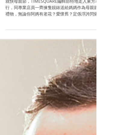
【帶你睇好錶】論盡送
媽媽隻錶
就快母親節，TIMESQUARE編輯部特地走入東方表
行，同專業店員一齊揀隻靚錶送給媽媽作為母親節
禮物，無論你阿媽有老花？愛懷舊？定係浮誇閃爆
型？都一定可以揀到合心水腕錶。
#VACHERONCONSTANTIN #PARMIGIANI
#CORUM #PIAGET...