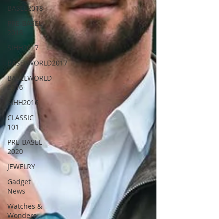
BASEL2018
PRE-BASEL
2018
SIHH2017
BASELWORLD2017
BASELWORLD
2016
SIHH2016
CLASSIC
101
PRE-BASEL
2020
JEWELRY
Gadget
News
Watches &
Wonders