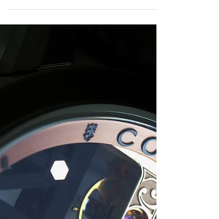
意大利足壇名將成為
CORUM全新品牌大使
CORUM宣佈意大利足球甲級聯賽Juventus俱樂部暨
波赫國家代表隊最佳中場-Miralem Pjanić 正式加入
CORUM家族，擔任品牌大使。 Miralem Pjanić出
生於1990年，在年僅13歲之時（2004年）就加入法
國職業球隊的Football Club...