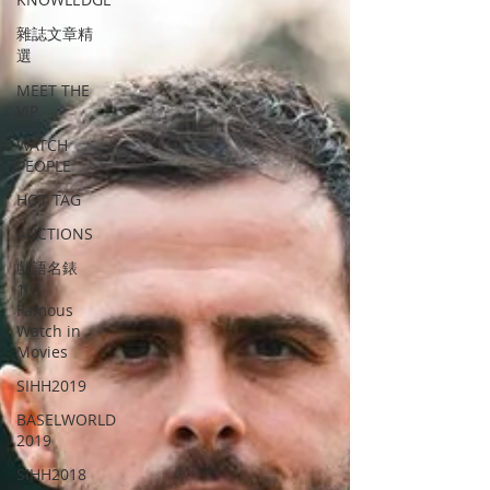
雜誌文章精
選
MEET THE
VIP
WATCH
PEOPLE
HOT TAG
AUCTIONS
戲語名錶
101
Famous
Watch in
Movies
SIHH2019
BASELWORLD
2019
SIHH2018