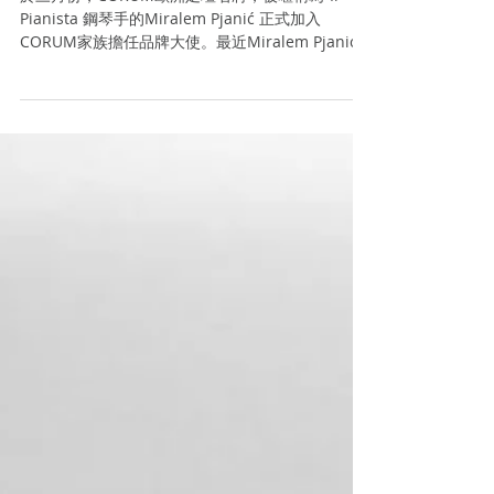
Pjanić限量版腕錶】
於三月份，CORUM歐洲足壇名將，被暱稱為“Il
Pianista 鋼琴手的Miralem Pjanić 正式加入
CORUM家族擔任品牌大使。最近Miralem Pjanić宣
佈將在今個球季結束後，離開祖雲達斯並加盟西班
牙著名球隊巴塞羅那。而CORUM爲了恭賀
Miralem...