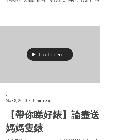
錶
CORUM緊隨著全新品牌宣傳計畫－「敢創，成就非
凡」（Risk is the Reward）的開展，今年為錶迷們
帶來設計大膽創新的全新LAB 02系列。LAB 02搭載
著花費了兩年時間研發的全新CO 300手動上鍊機
芯，除了配備飛行齒輪系統之外，更成就了品牌許
多個「第一次」...
Load video
-
May 8, 2020
1 min read