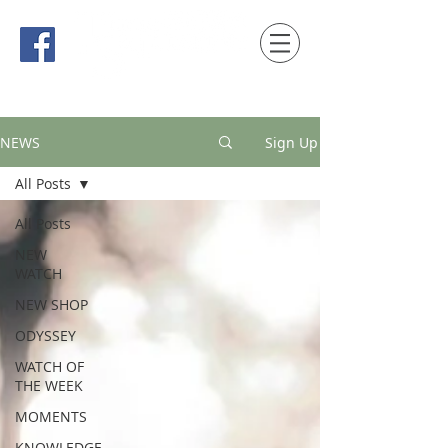
時間觀念 HONG KONG / macau EDITION
NEWS
Sign Up
All Posts
All Posts
NEW
WATCH
NEW SHOP
ODYSSEY
WATCH OF
THE WEEK
MOMENTS
KNOWLEDGE