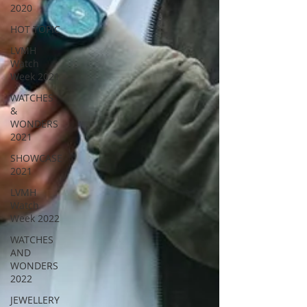
2020
HOT TOPIC
LVMH
Watch
Week 2021
WATCHES
&
WONDERS
2021
SHOWCASE
2021
LVMH
Watch
Week 2022
WATCHES
AND
WONDERS
2022
JEWELLERY