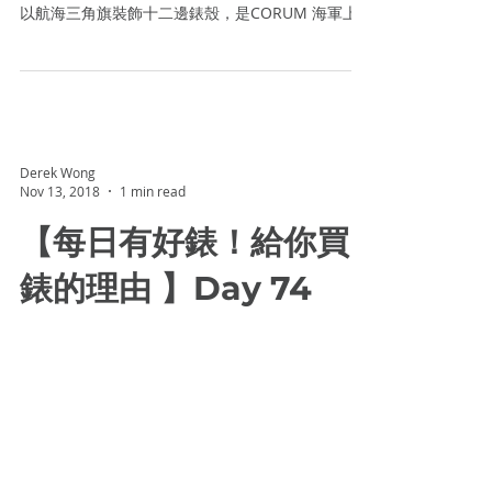
Mark
Dec 1, 2018
1 min read
【每日有好錶！給你買
錶的理由 】Day 92
CORUM Admiral Legend 42mm 賣點：柚木錶
盤，標誌性系列 售價：HK$35,900／HK$100,000
以航海三角旗裝飾十二邊錶殼，是CORUM 海軍上
將系列腕錶的獨有標誌。自1960年面世以來，海軍
上將系列腕錶的設計既保持原有特色，在製錶技術...
Derek Wong
Nov 13, 2018
1 min read