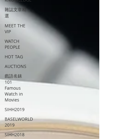
雜誌文章精
選
MEET THE
VIP
WATCH
PEOPLE
HOT TAG
AUCTIONS
戲語名錶
101
Famous
Watch in
Movies
SIHH2019
BASELWORLD
2019
SIHH2018