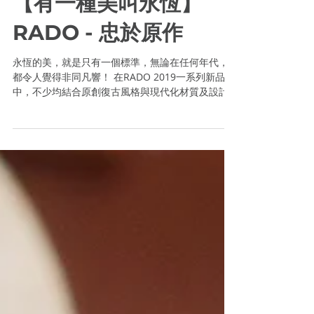
STEVEN RIVER
Jul 19, 2019
1 min read
【有一種美叫永恆】
RADO - 忠於原作
永恆的美，就是只有一個標準，無論在任何年代，
都令人覺得非同凡響！ 在RADO 2019一系列新品之
中，不少均結合原創復古風格與現代化材質及設計
元素，凸顯品牌獨特永恆的製錶風格，傳承演繹永
恆之美。 忠於原作 Tradition傳承系列 金馬自動機
械限量版腕錶...