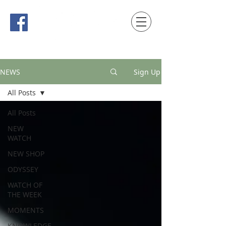
時間觀念 HONG KONG / macau EDITION
NEWS
Sign Up
All Posts
All Posts
NEW
WATCH
NEW SHOP
ODYSSEY
WATCH OF
THE WEEK
MOMENTS
KNOWLEDGE